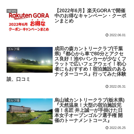
【2022年6月】楽天GORAで開催
NEWS
中のお得なキャンペーン・クーポ
ンまとめ
2022.06.01
成田の森カントリークラブ(千葉
ゴルフ場
県)『都心から車で80分とアクセ
ス良好！池やバンカーが少なくフ
ラットで広いフェアウェイ！初心
者にもおすすめ！宿泊施設のある
ナイターコース』行ってみた体験
談、口コミ
2022.05.31
烏山城カントリークラブ(栃木県)
ゴルフ場
『天然温泉！大型の宿泊施設完
備！名匠 井上誠一が手掛けた日
本女子オープンゴルフ選手権 開
催のトーナメントコース』
2022.05.25