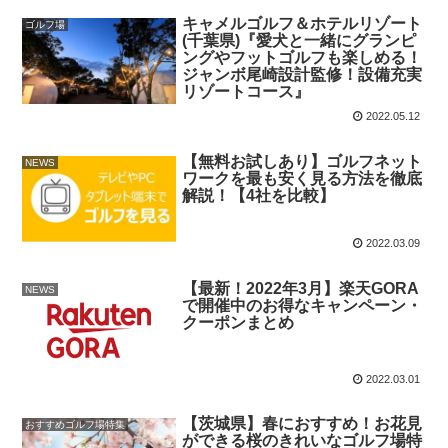
キャメルゴルフ＆ホテルリゾート
ゴルフ場
(千葉県)『愛犬と一緒にグランピ
ングやフットゴルフも楽しめる！
ジャンボ尾崎設計監修！設備充実
リゾートコース』
2022.05.12
【無料お試しあり】ゴルフネット
NEWS
ワークを最も安く見る方法を徹底
解説！【4社を比較】
2022.03.09
【最新！2022年3月】楽天GORA
NEWS
で開催中のお得なキャンペーン・
クーポンまとめ
2022.03.01
【茨城県】春におすすめ！お花見
おすすめゴルフ場特集
ができる桜のきれいなゴルフ場特