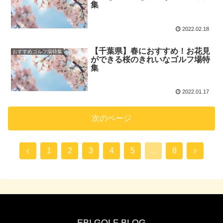
集
2022.02.18
【千葉県】春におすすめ！お花見
おすすめゴルフ場特集
ができる桜のきれいなゴルフ場特
集
2022.01.17
次のページ
1
2
3
4
5
…
8
EBI GOLF BLOG