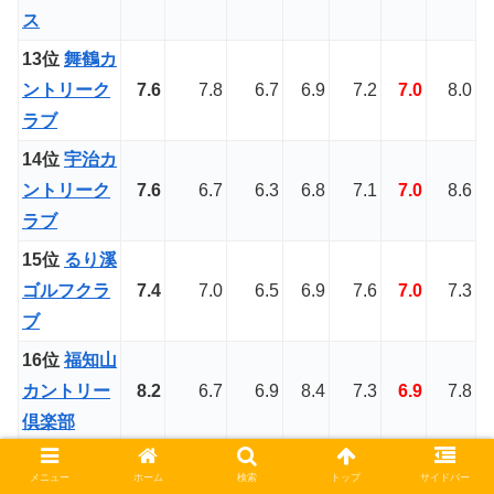
ス
13位
舞鶴カ
ントリーク
7.6
7.8
6.7
6.9
7.2
7.0
8.0
ラブ
14位
宇治カ
ントリーク
7.6
6.7
6.3
6.8
7.1
7.0
8.6
ラブ
15位
るり溪
ゴルフクラ
7.4
7.0
6.5
6.9
7.6
7.0
7.3
ブ
16位
福知山
カントリー
8.2
6.7
6.9
8.4
7.3
6.9
7.8
倶楽部
17位
亀岡ゴ
7.6
7.9
6.4
6.7
7.1
6.9
7.3
メニュー
ホーム
検索
トップ
サイドバー
ルフクラブ