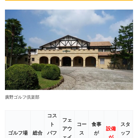
廣野ゴルフ倶楽部
コス
フェ
ト
コー
食事
スタ
アウ
設備
ゴルフ場
総合
パフ
ス
が
ッフ
ェイ
が