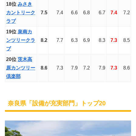
18位
みさき
カントリーク
7.5
7.4
6.6
6.8
6.7
7.4
7.2
ラブ
19位
泉南カ
ンツリークラ
8.2
7.7
6.3
6.9
8.3
7.3
8.5
ブ
20位
茨木高
原カンツリー
8.6
7.3
7.9
7.2
7.9
7.3
8.6
倶楽部
奈良県「設備が充実部門」トップ20