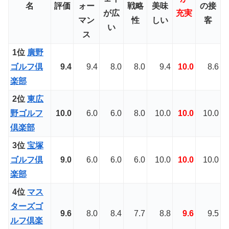
名
評価
ォー
戦略
美味
の接
が
広
充実
マン
性
しい
客
い
ス
1位
廣野
ゴルフ倶
9.4
9.4
8.0
8.0
9.4
10.0
8.6
楽部
2位
東広
野ゴルフ
10.0
6.0
6.0
8.0
10.0
10.0
10.0
倶楽部
3位
宝塚
ゴルフ倶
9.0
6.0
6.0
6.0
10.0
10.0
10.0
楽部
4位
マス
ターズゴ
9.6
8.0
8.4
7.7
8.8
9.6
9.5
ルフ倶楽