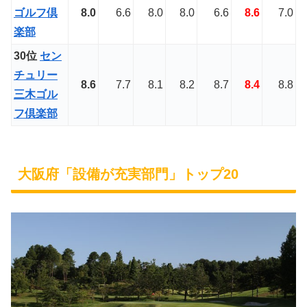
ゴルフ倶
8.0
6.6
8.0
8.0
6.6
8.6
7.0
楽部
30位
セン
チュリー
8.6
7.7
8.1
8.2
8.7
8.4
8.8
三木ゴル
フ倶楽部
大阪府「設備が充実部門」トップ20