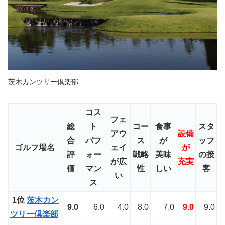
茨木カンツリー倶楽部
コス
フェ
総
ト
コー
食事
スタ
アウ
設備
合
パフ
ス
が
ッフ
ゴルフ場名
ェイ
が
評
ォー
戦略
美味
の接
が
広
充実
価
マン
性
しい
客
い
ス
1位
茨木カン
9.0
6.0
4.0
8.0
7.0
9.0
9.0
ツリー倶楽部