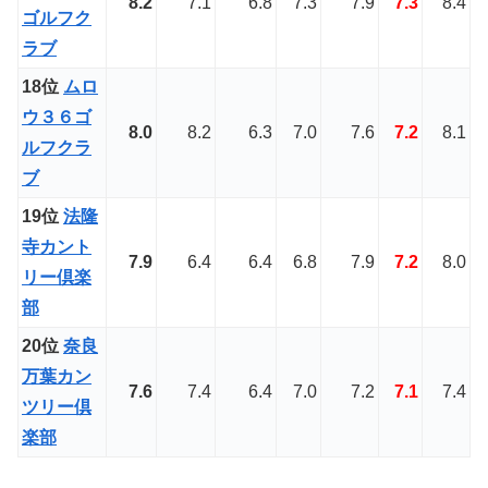
8.2
7.1
6.8
7.3
7.9
7.3
8.4
ゴルフク
ラブ
18位
ムロ
ウ３６ゴ
8.0
8.2
6.3
7.0
7.6
7.2
8.1
ルフクラ
ブ
19位
法隆
寺カント
7.9
6.4
6.4
6.8
7.9
7.2
8.0
リー倶楽
部
20位
奈良
万葉カン
7.6
7.4
6.4
7.0
7.2
7.1
7.4
ツリー倶
楽部