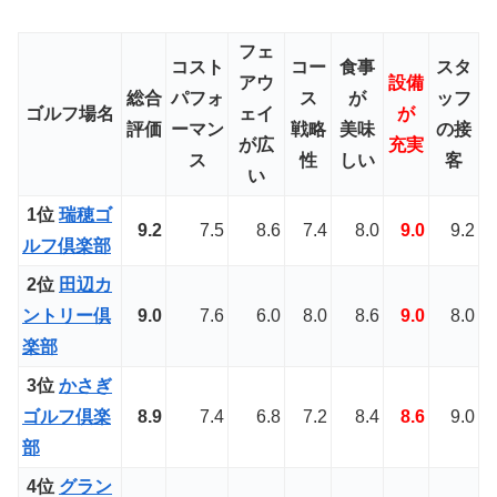
フェ
コスト
コー
食事
スタ
アウ
設備
総合
パフォ
ス
が
ッフ
ゴルフ場名
ェイ
が
評価
ーマン
戦略
美味
の接
が
広
充実
ス
性
しい
客
い
1位
瑞穂ゴ
9.2
7.5
8.6
7.4
8.0
9.0
9.2
ルフ倶楽部
2位
田辺カ
ントリー倶
9.0
7.6
6.0
8.0
8.6
9.0
8.0
楽部
3位
かさぎ
ゴルフ倶楽
8.9
7.4
6.8
7.2
8.4
8.6
9.0
部
4位
グラン