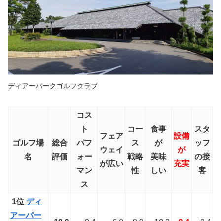
ディアーパークゴルフクラブ
コス
ト
コー
食事
スタ
フェア
設備
ゴルフ場
総合
パフ
ス
が
ッフ
ウェイ
が
名
評価
ォー
戦略
美味
の接
が
広い
充実
マン
性
しい
客
ス
1位
ディ
アーパー