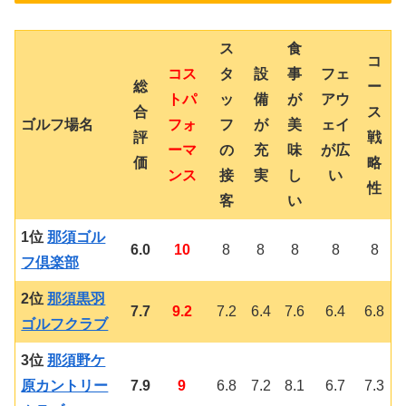
ス
食
コ
コス
タ
設
事
フェ
総
ー
トパ
ッ
備
が
アウ
合
ス
ゴルフ場名
フォ
フ
が
美
ェイ
評
戦
ーマ
の
充
味
が広
価
略
ンス
接
実
し
い
性
客
い
1位
那須ゴル
6.0
10
8
8
8
8
8
フ倶楽部
2位
那須黒羽
7.7
9.2
7.2
6.4
7.6
6.4
6.8
ゴルフクラブ
3位
那須野ケ
原カントリー
7.9
9
6.8
7.2
8.1
6.7
7.3