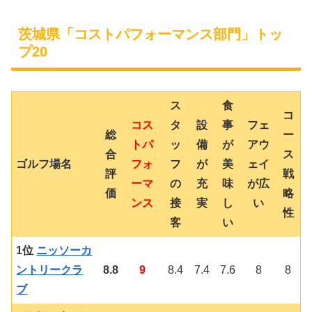
茨城県「コストパフォーマンス部門」トッ
プ20
ス
食
コ
コス
タ
設
事
フェ
総
ー
トパ
ッ
備
が
アウ
合
ス
ゴルフ場名
フォ
フ
が
美
ェイ
評
戦
ーマ
の
充
味
が広
価
略
ンス
接
実
し
い
性
客
い
1位
ニッソーカ
ントリークラ
8.8
9
8.4
7.4
7.6
8
8
ブ