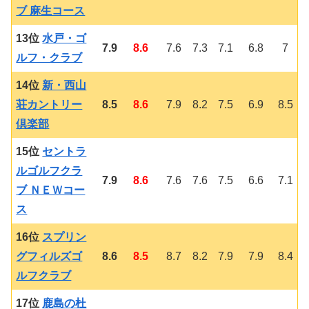
ブ 麻生コース
13位
水戸・ゴ
7.9
8.6
7.6
7.3
7.1
6.8
7
ルフ・クラブ
14位
新・西山
荘カントリー
8.5
8.6
7.9
8.2
7.5
6.9
8.5
倶楽部
15位
セントラ
ルゴルフクラ
7.9
8.6
7.6
7.6
7.5
6.6
7.1
ブ ＮＥＷコー
ス
16位
スプリン
グフィルズゴ
8.6
8.5
8.7
8.2
7.9
7.9
8.4
ルフクラブ
17位
鹿島の杜