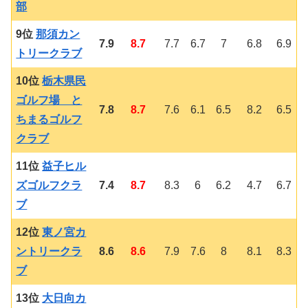
部
9位
那須カン
7.9
8.7
7.7
6.7
7
6.8
6.9
トリークラブ
10位
栃木県民
ゴルフ場 と
7.8
8.7
7.6
6.1
6.5
8.2
6.5
ちまるゴルフ
クラブ
11位
益子ヒル
ズゴルフクラ
7.4
8.7
8.3
6
6.2
4.7
6.7
ブ
12位
東ノ宮カ
ントリークラ
8.6
8.6
7.9
7.6
8
8.1
8.3
ブ
13位
大日向カ