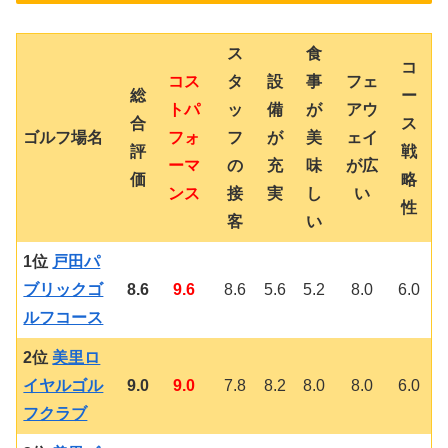
ス
食
コ
コス
タ
設
事
フェ
総
ー
トパ
ッ
備
が
アウ
合
ス
ゴルフ場名
フォ
フ
が
美
ェイ
評
戦
ーマ
の
充
味
が広
価
略
ンス
接
実
し
い
性
客
い
1位
戸田パ
ブリックゴ
8.6
9.6
8.6
5.6
5.2
8.0
6.0
ルフコース
2位
美里ロ
イヤルゴル
9.0
9.0
7.8
8.2
8.0
8.0
6.0
フクラブ