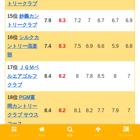
トリークラブ
15位
妙義カン
7.9
8.3
7.2
7
6.7
6.7
6.9
トリークラブ
16位
シルクカ
ントリー倶楽
7.4
8.3
7.5
6.9
6.6
5.9
6.8
部
17位
ＪＧＭベ
ルエアゴルフ
8.4
8.2
8
7.8
8.5
8
7
クラブ
18位
PGM富
岡カントリー
8.4
8.2
8.1
8.2
7.7
7.9
7
クラブ サウス
コース
19位
グリーン
メニュー
ホーム
検索
トップ
サイドバー