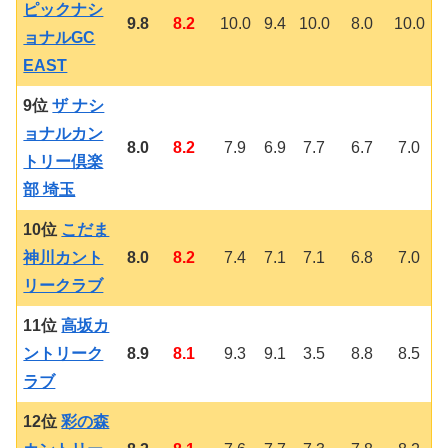
ピックナシ
9.8
8.2
10.0
9.4
10.0
8.0
10.0
ョナルGC
EAST
9位
ザ ナシ
ョナルカン
8.0
8.2
7.9
6.9
7.7
6.7
7.0
トリー倶楽
部 埼玉
10位
こだま
神川カント
8.0
8.2
7.4
7.1
7.1
6.8
7.0
リークラブ
11位
高坂カ
ントリーク
8.9
8.1
9.3
9.1
3.5
8.8
8.5
ラブ
12位
彩の森