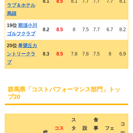
8.1
8.5
8.1
7.7
7.7
7.7
8.1
ラブ＆ホテル
馬頭
19位
那須小川
8.2
8.5
8
7.5
7.7
6.7
8.2
ゴルフクラブ
20位
希望丘カ
ントリークラ
8.3
8.5
7.8
7.6
7.5
8
6.9
ブ
群馬県「コストパフォーマンス部門」トッ
プ20
ス
食
コ
コス
タ
設
事
フェ
総
ー