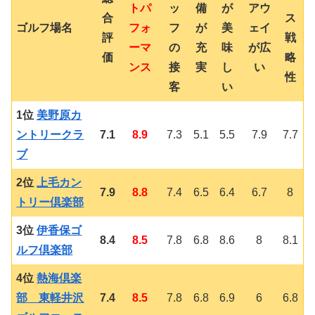
トパ
ッ
備
が
アウ
合
ス
ゴルフ場名
フォ
フ
が
美
ェイ
評
戦
ーマ
の
充
味
が広
価
略
ンス
接
実
し
い
性
客
い
1位
美野原カ
ントリークラ
7.1
8.9
7.3
5.1
5.5
7.9
7.7
ブ
2位
上毛カン
7.9
8.8
7.4
6.5
6.4
6.7
8
トリー倶楽部
3位
伊香保ゴ
8.4
8.5
7.8
6.8
8.6
8
8.1
ルフ倶楽部
4位
熱海倶楽
部 東軽井沢
7.4
8.5
7.8
6.8
6.9
6
6.8