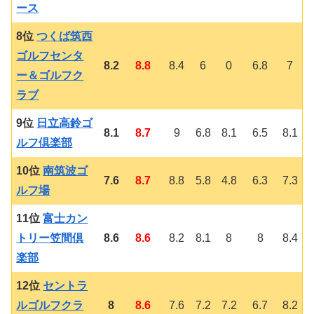
ース
8位
つくば筑西
ゴルフセンタ
8.2
8.8
8.4
6
0
6.8
7
ー＆ゴルフク
ラブ
9位
日立高鈴ゴ
8.1
8.7
9
6.8
8.1
6.5
8.1
ルフ倶楽部
10位
南筑波ゴ
7.6
8.7
8.8
5.8
4.8
6.3
7.3
ルフ場
11位
富士カン
トリー笠間倶
8.6
8.6
8.2
8.1
8
8
8.4
楽部
12位
セントラ
ルゴルフクラ
8
8.6
7.6
7.2
7.2
6.7
8.2