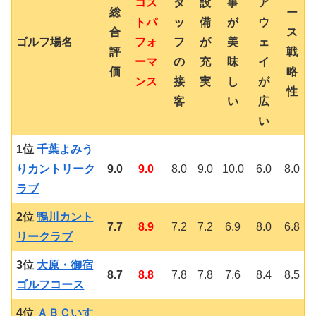
コス
タ
設
事
ア
総
ー
トパ
ッ
備
が
ウ
合
ス
ゴルフ場名
フォ
フ
が
美
ェ
評
戦
ーマ
の
充
味
イ
価
略
ンス
接
実
し
が
性
客
い
広
い
1位
千葉よみう
りカントリーク
9.0
9.0
8.0
9.0
10.0
6.0
8.0
ラブ
2位
鴨川カント
7.7
8.9
7.2
7.2
6.9
8.0
6.8
リークラブ
3位
大原・御宿
8.7
8.8
7.8
7.8
7.6
8.4
8.5
ゴルフコース
4位
ＡＢＣいす