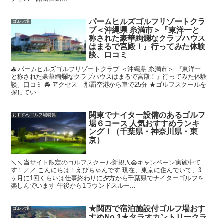
パームヒルズゴルフリゾートクラ
ゴルフ場
ブ＜沖縄県 糸満市＞『東洋一と
称された豪華絢爛なクラブハウス
はまるで宮殿！』行ってみた体験
談、口コミ
⛳ パームヒルズゴルフリゾートクラブ ＜沖縄県 糸満市＞ 『東洋一
と称された豪華絢爛なクラブハウスはまるで宮殿！』行ってみた体験
談、口コミ 🚘 アクセス 那覇空港から車で25分 ★ゴルフスクールを
探してい...
関東でナイター設備のあるゴルフ
おすすめゴルフ場特集
場６コース 人気おすすめランキ
ング！（千葉県・神奈川県・東
京）
＼＼当サイト限定のゴルフスクール新規入会キャンペーン実施中で
す！／／ こんにちは！えびちゃんです 現在、東京に住んでいて、3
ヶ月に1回くらいは仕事終わりに夕方から千葉県でナイターゴルフを
楽しんでいます 午後から1ラウンドスルー...
★関西で宿泊施設付ゴルフ場おす
ゴルフ場
すめNo.1★タラオカントリークラ