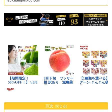
ebichangolfblog.com
目次