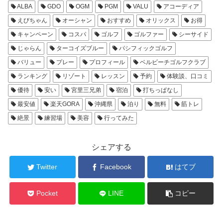
ALBA
GDO
OGM
PGM
VALU
アコーディア
えびちゃん
オーシャン
おすすめ
オリックス
お得
キャンペーン
コスパ
ゴルフ
ゴルファー
シーサイド
じゃらん
ターコイズブルー
パシフィックゴルフ
バリュー
プレー
プロフィール
ベルビーチゴルフクラブ
ランキング
リゾート
レッスン
予約
体験談、口コミ
優待
安い
宮里三兄弟
宿泊
打ちっぱなし
最安値
楽天GORA
沖縄県
泊り
無料
筋トレ
絶景
練習場
美容
行ってみた
シェアする
Twitter
Facebook
はてブ
Pocket
LINE
コピー