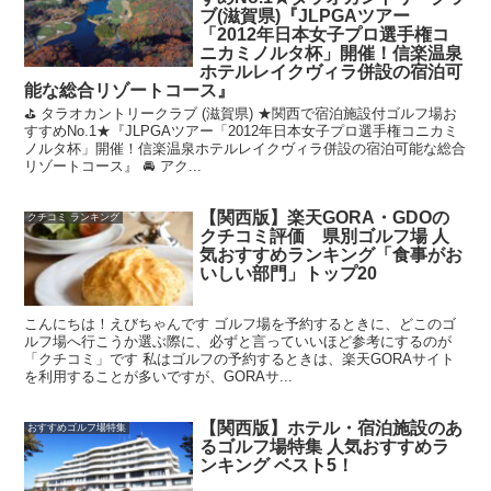
ブ(滋賀県)『JLPGAツアー
「2012年日本女子プロ選手権コ
ニカミノルタ杯」開催！信楽温泉
ホテルレイクヴィラ併設の宿泊可
能な総合リゾートコース』
⛳ タラオカントリークラブ (滋賀県) ★関西で宿泊施設付ゴルフ場お
すすめNo.1★『JLPGAツアー「2012年日本女子プロ選手権コニカミ
ノルタ杯」開催！信楽温泉ホテルレイクヴィラ併設の宿泊可能な総合
リゾートコース』 🚘 アク...
【関西版】楽天GORA・GDOの
クチコミ ランキング
クチコミ評価 県別ゴルフ場 人
気おすすめランキング「食事がお
いしい部門」トップ20
こんにちは！えびちゃんです ゴルフ場を予約するときに、どこのゴ
ルフ場へ行こうか選ぶ際に、必ずと言っていいほど参考にするのが
「クチコミ」です 私はゴルフの予約するときは、楽天GORAサイト
を利用することが多いですが、GORAサ...
【関西版】ホテル・宿泊施設のあ
おすすめゴルフ場特集
るゴルフ場特集 人気おすすめラ
ンキング ベスト5！