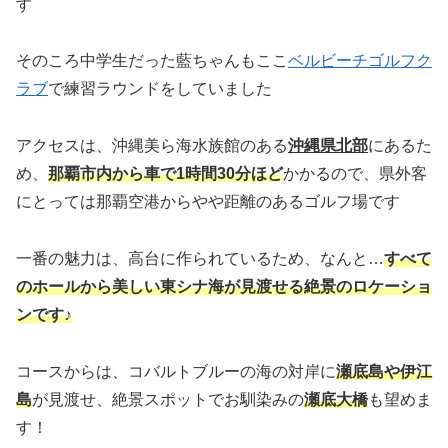
す
そのころ中学生だった藍ちゃんもここ
ベルビーチゴルフク
ラブ
で練習ラウンドをしていました
アクセスは、沖縄美ら海水族館のある
沖縄県北部
にあるた
め、
那覇市内から車で1時間30分ほど
かかるので、県外客
にとっては那覇空港からやや距離のあるゴルフ場です
一番の魅力は、高台に作られているため、なんと…
すべて
のホールから美しい東シナ海が見渡せる絶景のロケーショ
ンです♪
コースからは、コバルトブルーの海の対岸に
瀬底島や伊江
島
が見渡せ、絶景スポットでお馴染みの
瀬底大橋
も望めま
す！