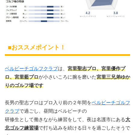
■おススメポイント！
ベルビーチゴルフクラブ
は、
宮里聖志プロ、宮里優作プ
ロ、宮里藍プロ
が小さいころに腕を磨いた
宮里三兄弟ゆか
りのゴルフ場です
長男の聖志プロはプロ入り前の２年間を
ベルビーチゴルフ
クラブ
で過ごし、昼間はベルビーチの
研修生として働きながら練習をして、夜は名護市にある
大
北ゴルフ練習場
で打ち込みを続ける日々を過ごしたそうで