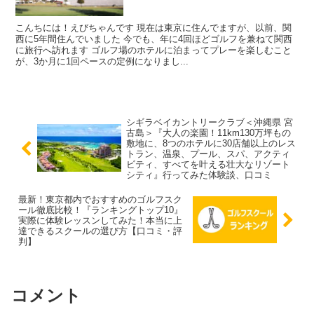
こんちには！えびちゃんです 現在は東京に住んでますが、以前、関
西に5年間住んでいました 今でも、年に4回ほどゴルフを兼ねて関西
に旅行へ訪れます ゴルフ場のホテルに泊まってプレーを楽しむこと
が、3か月に1回ペースの定例になりまし...
シギラベイカントリークラブ＜沖縄県 宮
古島＞『大人の楽園！11km130万坪もの
敷地に、8つのホテルに30店舗以上のレス
トラン、温泉、プール、スパ、アクティ
ビティ、すべてを叶える壮大なリゾート
シティ』行ってみた体験談、口コミ
最新！東京都内でおすすめのゴルフスク
ール徹底比較！『ランキングトップ10』
実際に体験レッスンしてみた！本当に上
達できるスクールの選び方【口コミ・評
判】
コメント