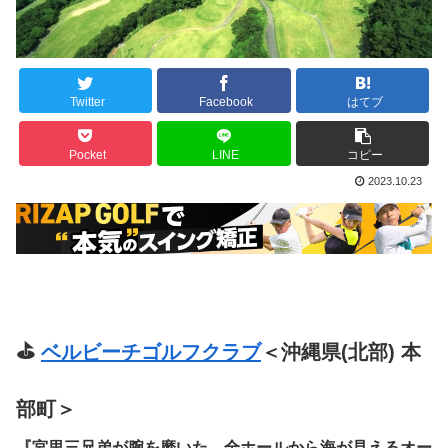
Twitter
Facebook
はてブ
Pocket
LINE
コピー
2023.10.23
⛳
ベルビーチゴルフクラブ
＜沖縄県(北部) 本
部町＞
『宮里三兄弟が腕を磨いた、全ホールから海が見えるオー